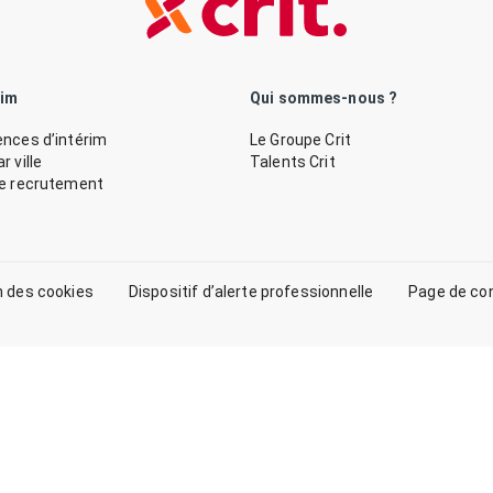
rim
Qui sommes-nous ?
nces d’intérim
Le Groupe Crit
 ville
Talents Crit
de recrutement
n des cookies
Dispositif d’alerte professionnelle
Page de co