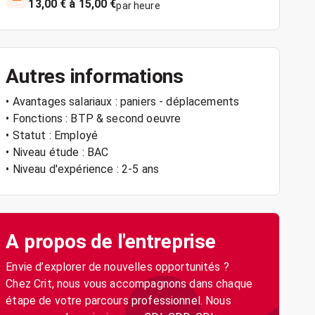
13,00 € à 15,00 €
par heure
Autres informations
• Avantages salariaux : paniers - déplacements
• Fonctions : BTP & second oeuvre
• Statut : Employé
• Niveau étude : BAC
• Niveau d'expérience : 2-5 ans
A propos de l'entreprise
Envie d’explorer de nouvelles opportunités ?
Chez Crit, nous vous accompagnons dans chaque
étape de votre parcours professionnel. Nous