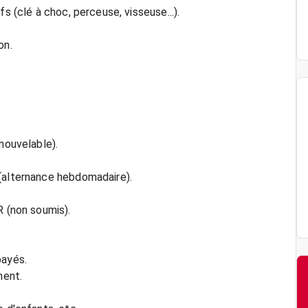
s (clé à choc, perceuse, visseuse...).
on.
nouvelable).
 (alternance hebdomadaire).
R (non soumis).
payés.
ment.