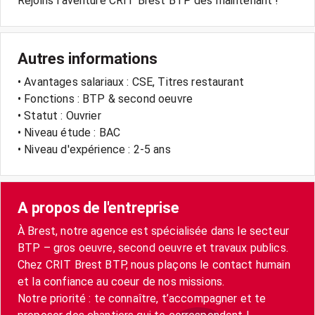
Rejoins l’aventure CRIT Brest BTP dès maintenant !
Autres informations
• Avantages salariaux : CSE, Titres restaurant
• Fonctions : BTP & second oeuvre
• Statut : Ouvrier
• Niveau étude : BAC
• Niveau d'expérience : 2-5 ans
A propos de l'entreprise
À Brest, notre agence est spécialisée dans le secteur
BTP – gros oeuvre, second oeuvre et travaux publics.
Chez CRIT Brest BTP, nous plaçons le contact humain
et la confiance au coeur de nos missions.
Notre priorité : te connaître, t’accompagner et te