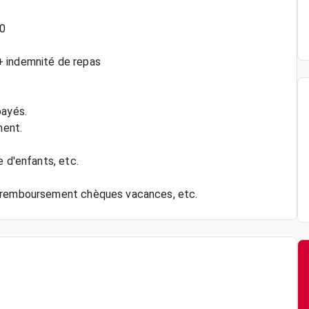
00
+ indemnité de repas
payés.
ment.
e d'enfants, etc.