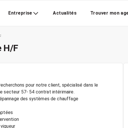
Entreprise
Actualités
Trouver mon ag
F
e H/F
echerchons pour notre client, spécialisé dans le
e secteur 57- 54 contrat intérimaire.
du dépannage des systèmes de chauffage
daptées
tervention
 vigueur