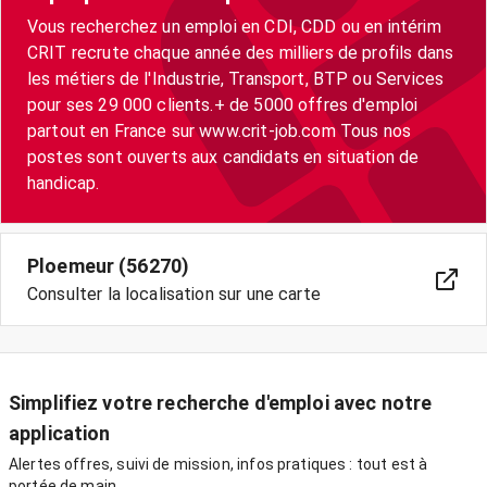
Vous recherchez un emploi en CDI, CDD ou en intérim
CRIT recrute chaque année des milliers de profils dans
les métiers de l'Industrie, Transport, BTP ou Services
pour ses 29 000 clients.+ de 5000 offres d'emploi
partout en France sur www.crit-job.com Tous nos
postes sont ouverts aux candidats en situation de
handicap.
Ploemeur (56270)
Consulter la localisation sur une carte
Simplifiez votre recherche d'emploi avec notre
application
Alertes offres, suivi de mission, infos pratiques : tout est à
portée de main.