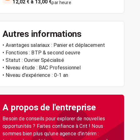
12,02 € à 13,00 €
par heure
Autres informations
• Avantages salariaux : Panier et déplacement
• Fonctions : BTP & second oeuvre
• Statut : Ouvrier Spécialisé
• Niveau étude : BAC Professionnel
• Niveau d'expérience : 0-1 an
A propos de l'entreprise
Besoin de conseils pour explorer de nouvelles
opportunités ? Faites confiance à Crit ! Nous
sommes bien plus qu’une agence d’intérim :