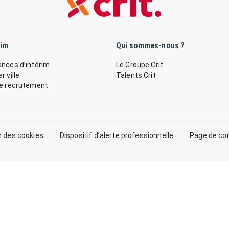
rim
Qui sommes-nous ?
nces d’intérim
Le Groupe Crit
 ville
Talents Crit
de recrutement
n des cookies
Dispositif d’alerte professionnelle
Page de co