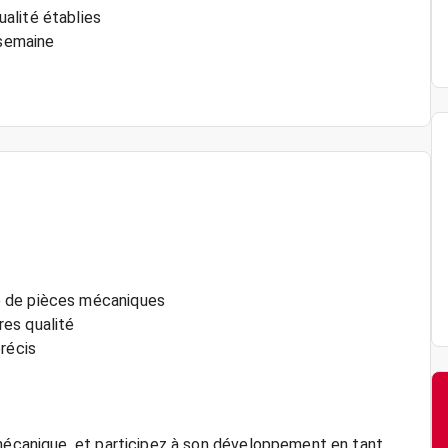
alité établies
 semaine
e de pièces mécaniques
es qualité
récis
 mécanique, et participez à son développement en tant