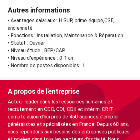
Autres informations
• Avantages salariaux : H SUP, prime équipe,CSE,
ancienneté
• Fonctions : Installation, Maintenance & Réparation
• Statut : Ouvrier
• Niveau étude : BEP/CAP
• Niveau d'expérience : 0-1 an
• Nombre de postes disponibles: 1
A propos de l'entreprise
Acteur leader dans les ressources humaines et
recrutement en CDD, CDI, CDII et intérim, CRIT
compte aujourd'hui près de 450 agences d'emploi
généralistes et spécialisées en France. Depuis 60 ans,
nous répondons aux besoins des entreprises publiques
et privées dans tous les secteurs d'activité. Nous