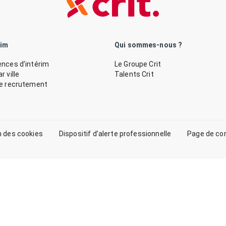
rim
Qui sommes-nous ?
nces d’intérim
Le Groupe Crit
 ville
Talents Crit
de recrutement
n des cookies
Dispositif d’alerte professionnelle
Page de co