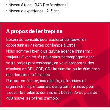
• Niveau étude : BAC Professionnel
• Niveau d'expérience : 2-5 ans
A propos de l'entreprise
Besoin de conseils pour explorer de nouvelles
opportunités ? Faites confiance à Crit !
Nous sommes bien plus qu’une agence d’intérim :
toujours à vos côtés pour vous accompagner dans
votre projet professionnel, en vous proposant des
missions en CDI, CDD, CDI Intérimaire ou Intérim dans
des domaines très variés.
Partout en France, nos clients, entreprises et
organisations partenaires, comptent sur nous pour
trouver les talents dont ils ont besoin. Avec plus de
400 nouvelles offres d’emploi