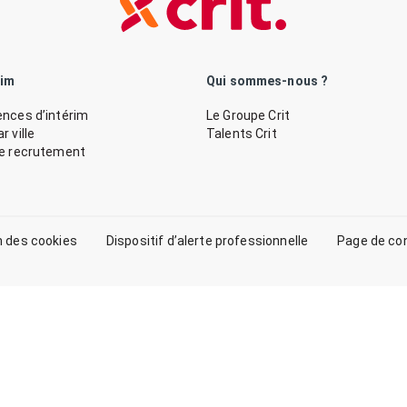
rim
Qui sommes-nous ?
nces d’intérim
Le Groupe Crit
 ville
Talents Crit
de recrutement
n des cookies
Dispositif d’alerte professionnelle
Page de co