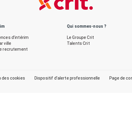
rim
Qui sommes-nous ?
nces d’intérim
Le Groupe Crit
 ville
Talents Crit
de recrutement
n des cookies
Dispositif d’alerte professionnelle
Page de co