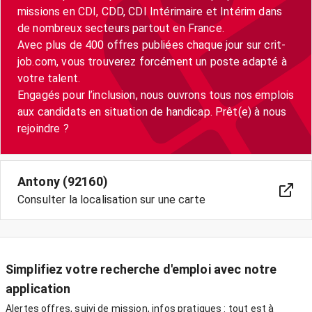
missions en CDI, CDD, CDI Intérimaire et Intérim dans
de nombreux secteurs partout en France.
Avec plus de 400 offres publiées chaque jour sur crit-
job.com, vous trouverez forcément un poste adapté à
votre talent.
Engagés pour l’inclusion, nous ouvrons tous nos emplois
aux candidats en situation de handicap. Prêt(e) à nous
Antony (92160)
Consulter la localisation sur une carte
Simplifiez votre recherche d'emploi avec notre
application
Alertes offres, suivi de mission, infos pratiques : tout est à