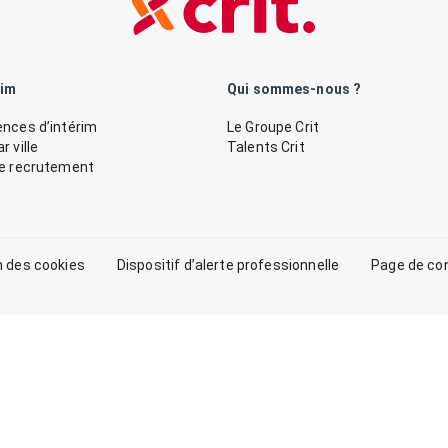
rim
Qui sommes-nous ?
nces d’intérim
Le Groupe Crit
 ville
Talents Crit
de recrutement
n des cookies
Dispositif d’alerte professionnelle
Page de co