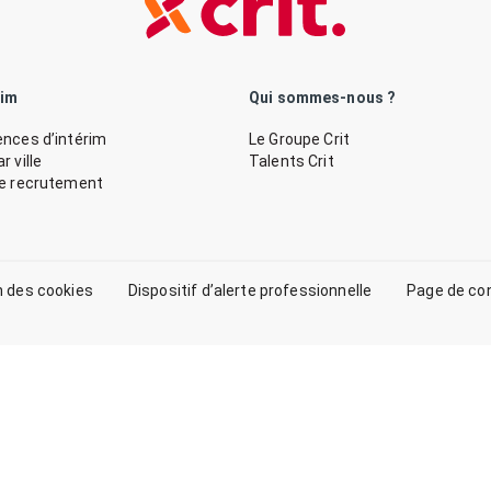
rim
Qui sommes-nous ?
nces d’intérim
Le Groupe Crit
 ville
Talents Crit
de recrutement
n des cookies
Dispositif d’alerte professionnelle
Page de co