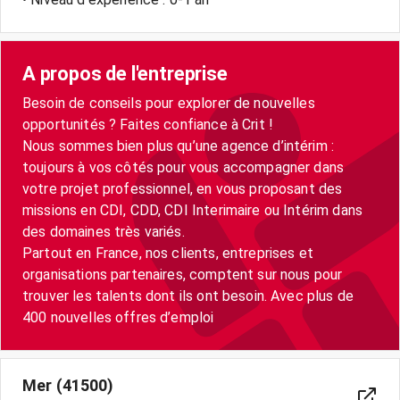
A propos de l'entreprise
Besoin de conseils pour explorer de nouvelles
opportunités ? Faites confiance à Crit !
Nous sommes bien plus qu’une agence d’intérim :
toujours à vos côtés pour vous accompagner dans
votre projet professionnel, en vous proposant des
missions en CDI, CDD, CDI Interimaire ou Intérim dans
des domaines très variés.
Partout en France, nos clients, entreprises et
organisations partenaires, comptent sur nous pour
trouver les talents dont ils ont besoin. Avec plus de
400 nouvelles offres d’emploi
Mer (41500)