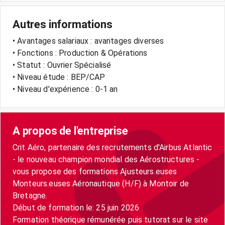
Autres informations
• Avantages salariaux : avantages diverses
• Fonctions : Production & Opérations
• Statut : Ouvrier Spécialisé
• Niveau étude : BEP/CAP
• Niveau d'expérience : 0-1 an
A propos de l'entreprise
Crit Aéro, partenaire des recrutements d'Airbus Atlantic
- le nouveau champion mondial des Aérostructures -
vous propose des formations Ajusteurs.euses
Monteurs.euses Aéronautique (H/F) à Montoir de
Bretagne.
Début de formation le: 25 juin 2026
Formation théorique rémunérée puis tutorat sur le site