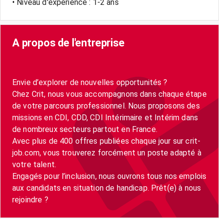
• Niveau d'expérience : 1-2 ans
A propos de l'entreprise
Envie d’explorer de nouvelles opportunités ?
Chez Crit, nous vous accompagnons dans chaque étape
de votre parcours professionnel. Nous proposons des
missions en CDI, CDD, CDI Intérimaire et Intérim dans
de nombreux secteurs partout en France.
Avec plus de 400 offres publiées chaque jour sur crit-
job.com, vous trouverez forcément un poste adapté à
votre talent.
Engagés pour l’inclusion, nous ouvrons tous nos emplois
aux candidats en situation de handicap. Prêt(e) à nous