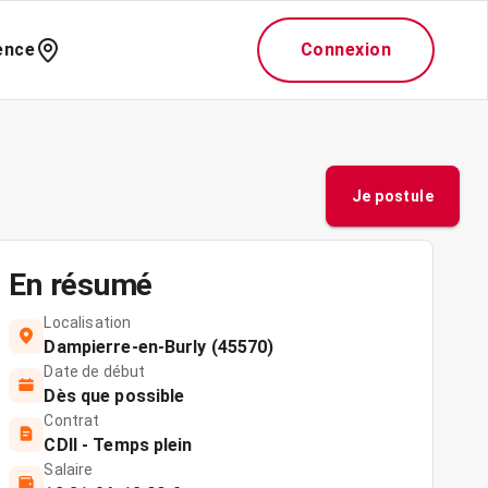
ence
Connexion
Je postule
En résumé
Localisation
Dampierre-en-Burly (45570)
Date de début
Dès que possible
Contrat
CDII - Temps plein
Salaire