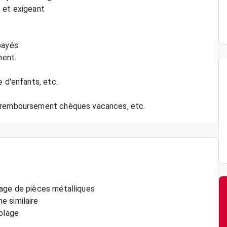
 et exigeant
payés.
ment.
e d'enfants, etc.
lage de pièces métalliques
e similaire
mblage