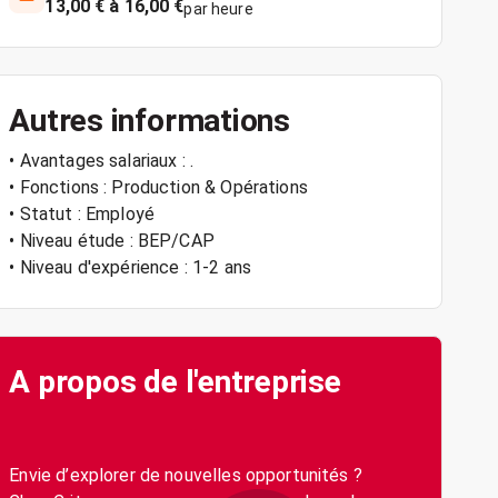
13,00 € à 16,00 €
par heure
Autres informations
• Avantages salariaux : .
• Fonctions : Production & Opérations
• Statut : Employé
• Niveau étude : BEP/CAP
• Niveau d'expérience : 1-2 ans
A propos de l'entreprise
Envie d’explorer de nouvelles opportunités ?