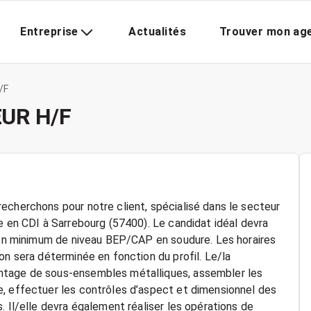
Entreprise
Actualités
Trouver mon ag
/F
UR H/F
echerchons pour notre client, spécialisé dans le secteur
e en CDI à Sarrebourg (57400). Le candidat idéal devra
tion minimum de niveau BEP/CAP en soudure. Les horaires
on sera déterminée en fonction du profil. Le/la
ntage de sous-ensembles métalliques, assembler les
e, effectuer les contrôles d’aspect et dimensionnel des
. Il/elle devra également réaliser les opérations de