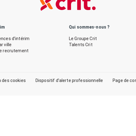
rim
Qui sommes-nous ?
nces d’intérim
Le Groupe Crit
 ville
Talents Crit
de recrutement
n des cookies
Dispositif d’alerte professionnelle
Page de co