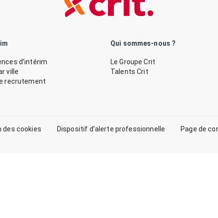
rim
Qui sommes-nous ?
nces d’intérim
Le Groupe Crit
 ville
Talents Crit
de recrutement
n des cookies
Dispositif d’alerte professionnelle
Page de co