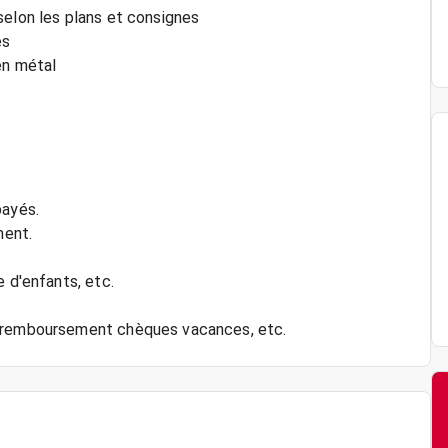
selon les plans et consignes
es
en métal
payés.
ment.
e d'enfants, etc.