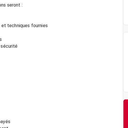
ns seront :
s et techniques fournies
s
 sécurité
payés