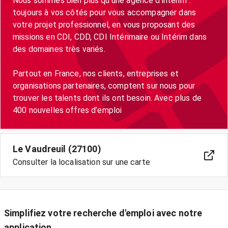
Nous sommes bien plus qu’une agence d’intérim :
toujours à vos côtés pour vous accompagner dans
votre projet professionnel, en vous proposant des
missions en CDI, CDD, CDI Intérimaire ou Intérim dans
des domaines très variés.
Partout en France, nos clients, entreprises et
organisations partenaires, comptent sur nous pour
trouver les talents dont ils ont besoin. Avec plus de
400 nouvelles offres d’emploi
Le Vaudreuil (27100)
Consulter la localisation sur une carte
Simplifiez votre recherche d'emploi avec notre
application