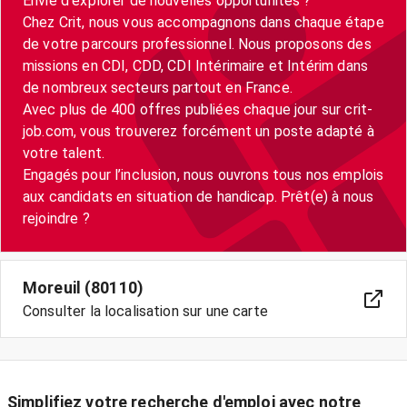
Envie d’explorer de nouvelles opportunités ?
Chez Crit, nous vous accompagnons dans chaque étape
de votre parcours professionnel. Nous proposons des
missions en CDI, CDD, CDI Intérimaire et Intérim dans
de nombreux secteurs partout en France.
Avec plus de 400 offres publiées chaque jour sur crit-
job.com, vous trouverez forcément un poste adapté à
votre talent.
Engagés pour l’inclusion, nous ouvrons tous nos emplois
aux candidats en situation de handicap. Prêt(e) à nous
rejoindre ?
Moreuil (80110)
Consulter la localisation sur une carte
Simplifiez votre recherche d'emploi avec notre