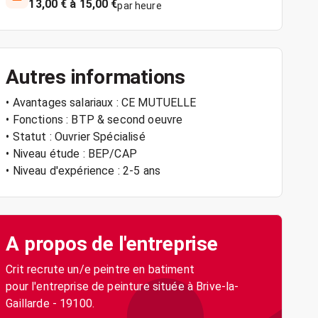
13,00 € à 15,00 €
par heure
Autres informations
• Avantages salariaux : CE MUTUELLE
• Fonctions : BTP & second oeuvre
• Statut : Ouvrier Spécialisé
• Niveau étude : BEP/CAP
• Niveau d'expérience : 2-5 ans
A propos de l'entreprise
Crit recrute un/e peintre en batiment
pour l'entreprise de peinture située à Brive-la-
Gaillarde - 19100.