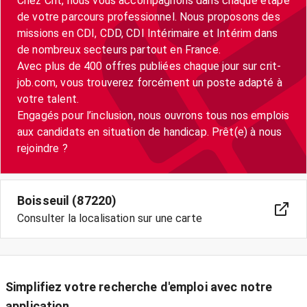
Chez Crit, nous vous accompagnons dans chaque étape
de votre parcours professionnel. Nous proposons des
missions en CDI, CDD, CDI Intérimaire et Intérim dans
de nombreux secteurs partout en France.
Avec plus de 400 offres publiées chaque jour sur crit-
job.com, vous trouverez forcément un poste adapté à
votre talent.
Engagés pour l’inclusion, nous ouvrons tous nos emplois
aux candidats en situation de handicap. Prêt(e) à nous
Boisseuil (87220)
Consulter la localisation sur une carte
Simplifiez votre recherche d'emploi avec notre
application