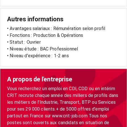
Autres informations
• Avantages salariaux : Rémunération selon profil
• Fonctions : Production & Opérations
• Statut : Ouvrier
• Niveau étude : BAC Professionnel
• Niveau d'expérience : 1-2 ans
A propos de l'entreprise
Vous recherchez un emploi en CDI, CDD ou en intérim
CRIT recrute chaque année des milliers de profils dans
les métiers de l'Industrie, Transport, BTP ou Services
pour ses 29 000 clients.+ de 5000 offres d'emploi
partout en France sur www.crit-job.com Tous nos
postes sont ouverts aux candidats en situation de