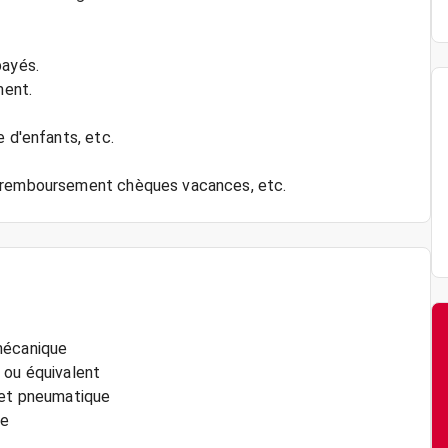
payés.
ment.
e d'enfants, etc.
mécanique
 ou équivalent
e et pneumatique
me