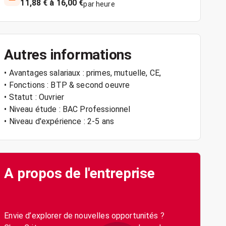
11,88 € à 16,00 €
par heure
Autres informations
• Avantages salariaux : primes, mutuelle, CE,
• Fonctions : BTP & second oeuvre
• Statut : Ouvrier
• Niveau étude : BAC Professionnel
• Niveau d'expérience : 2-5 ans
A propos de l'entreprise
Envie d’explorer de nouvelles opportunités ?