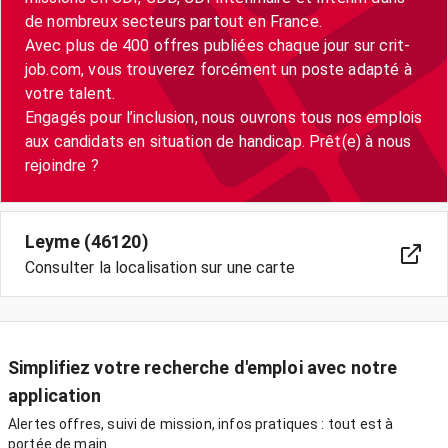
de nombreux secteurs partout en France.
Avec plus de 400 offres publiées chaque jour sur crit-
job.com, vous trouverez forcément un poste adapté à
votre talent.
Engagés pour l’inclusion, nous ouvrons tous nos emplois
aux candidats en situation de handicap. Prêt(e) à nous
Leyme (46120)
Consulter la localisation sur une carte
Simplifiez votre recherche d'emploi avec notre
application
Alertes offres, suivi de mission, infos pratiques : tout est à
portée de main.