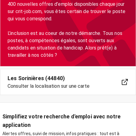
400 nouvelles offres d’emploi disponibles chaque jour
sur crit-job.com, vous êtes certain de trouver le poste
qui vous correspond.
L’inclusion est au coeur de notre démarche. Tous nos
postes, à compétences égales, sont ouverts aux
candidats en situation de handicap. Alors prêt(e) à
travailler à nos côtés ?
Les Sorinières (44840)
Consulter la localisation sur une carte
Simplifiez votre recherche d'emploi avec notre
application
Alertes offres, suivi de mission, infos pratiques : tout est à