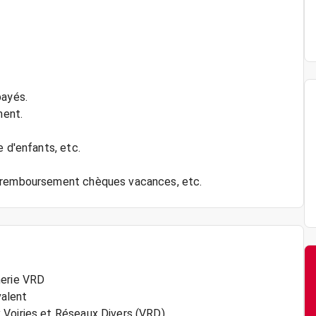
payés.
ment.
e d'enfants, etc.
, remboursement chèques vacances, etc.
nerie VRD
valent
 Voiries et Réseaux Divers (VRD)