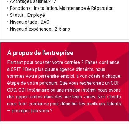
• Avantages salariaux : /
• Fonctions : Installation, Maintenance & Réparation
• Statut : Employé
• Niveau étude : BAC
• Niveau d'expérience : 2-5 ans
A propos de l'entreprise
Partant pour booster votre carrière ? Faites confiance
à CRIT ! Bien plus qu’une agence d’intérim, nous
sommes votre partenaire emploi, à vos côtés à chaque
étape de votre parcours. Que vous recherchiez un CDI,
CDD, CDI Intérimaire ou une mission intérim, nous avons
des opportunités dans des secteurs variés. Nos clients
nous font confiance pour dénicher les meilleurs talents
— pourquoi pas vous ?