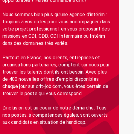
opportunités ? Faites confiance à Crit !
Nous sommes bien plus qu’une agence d’intérim :
toujours à vos côtés pour vous accompagner dans
votre projet professionnel, en vous proposant des
missions en CDI, CDD, CDI Intérimaire ou Intérim
dans des domaines très variés.
Partout en France, nos clients, entreprises et
organisations partenaires, comptent sur nous pour
trouver les talents dont ils ont besoin. Avec plus
de 400 nouvelles offres d’emploi disponibles
chaque jour sur crit-job.com, vous êtes certain de
trouver le poste qui vous correspond.
L’inclusion est au coeur de notre démarche. Tous
nos postes, à compétences égales, sont ouverts
aux candidats en situation de handicap.