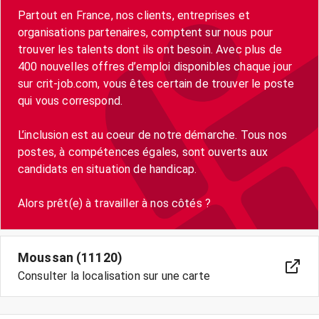
Partout en France, nos clients, entreprises et
organisations partenaires, comptent sur nous pour
trouver les talents dont ils ont besoin. Avec plus de
400 nouvelles offres d’emploi disponibles chaque jour
sur crit-job.com, vous êtes certain de trouver le poste
qui vous correspond.
L’inclusion est au coeur de notre démarche. Tous nos
postes, à compétences égales, sont ouverts aux
candidats en situation de handicap.
Moussan (11120)
Consulter la localisation sur une carte