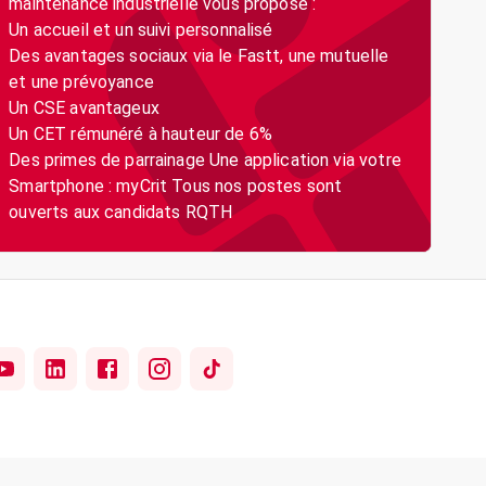
maintenance industrielle vous propose :
Un accueil et un suivi personnalisé
Des avantages sociaux via le Fastt, une mutuelle
et une prévoyance
Un CSE avantageux
Un CET rémunéré à hauteur de 6%
Des primes de parrainage Une application via votre
Smartphone : myCrit Tous nos postes sont
ouverts aux candidats RQTH