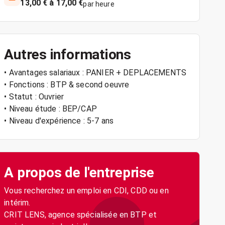
13,00 € à 17,00 €
par heure
Autres informations
• Avantages salariaux : PANIER + DEPLACEMENTS
• Fonctions : BTP & second oeuvre
• Statut : Ouvrier
• Niveau étude : BEP/CAP
• Niveau d'expérience : 5-7 ans
A propos de l'entreprise
Vous recherchez un emploi en CDI, CDD ou en
intérim.
CRIT LENS, agence spécialisée en BTP et