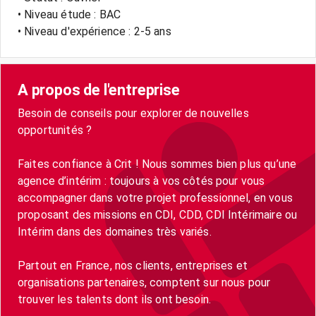
• Niveau étude : BAC
• Niveau d'expérience : 2-5 ans
A propos de l'entreprise
Besoin de conseils pour explorer de nouvelles
opportunités ?
Faites confiance à Crit ! Nous sommes bien plus qu’une
agence d’intérim : toujours à vos côtés pour vous
accompagner dans votre projet professionnel, en vous
proposant des missions en CDI, CDD, CDI Intérimaire ou
Intérim dans des domaines très variés.
Partout en France, nos clients, entreprises et
organisations partenaires, comptent sur nous pour
trouver les talents dont ils ont besoin.