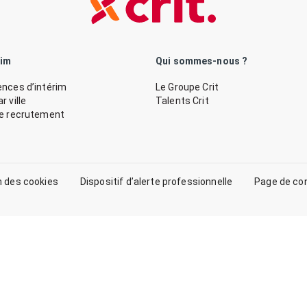
rim
Qui sommes-nous ?
nces d’intérim
Le Groupe Crit
 ville
Talents Crit
de recrutement
n des cookies
Dispositif d’alerte professionnelle
Page de co