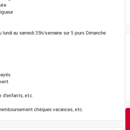
isée
vigueur
u lundi au samedi 35h/semaine sur 5 jours Dimanche
payés.
ment.
e d'enfants, etc.