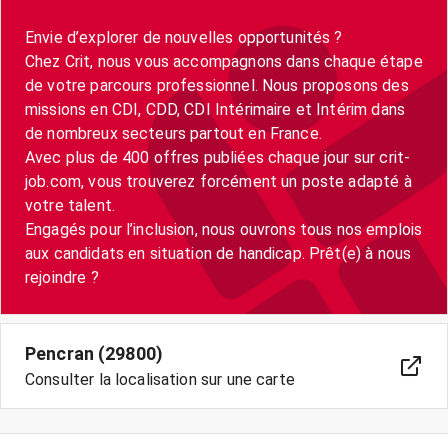
Envie d’explorer de nouvelles opportunités ?
Chez Crit, nous vous accompagnons dans chaque étape
de votre parcours professionnel. Nous proposons des
missions en CDI, CDD, CDI Intérimaire et Intérim dans
de nombreux secteurs partout en France.
Avec plus de 400 offres publiées chaque jour sur crit-
job.com, vous trouverez forcément un poste adapté à
votre talent.
Engagés pour l’inclusion, nous ouvrons tous nos emplois
aux candidats en situation de handicap. Prêt(e) à nous
Pencran (29800)
Consulter la localisation sur une carte