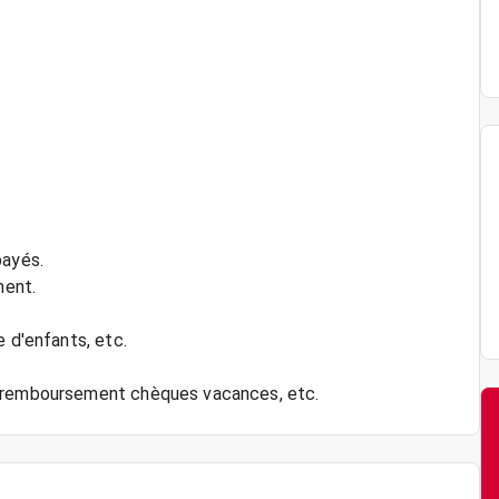
payés.
ment.
e d'enfants, etc.