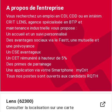
A propos de l'entreprise
Vous recherchez un emploi en CDI, CDD ou en intérim.
CRIT LENS, agence spécialisée en BTP et
maintenance industrielle vous propose :
Un accueil et un suivi personnalisé
Des avantages sociaux via le Fastt, une mutuelle et
une prévoyance
Un CSE avantageux
Un CET rémunéré à hauteur de 5%
Des primes de parrainage
Une application via votre Smartphone : myCrit
Tous nos postes sont ouverts aux candidats RQTH
Lens (62300)
Consulter la localisation sur une carte