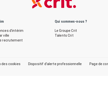
rim
Qui sommes-nous ?
nces d’intérim
Le Groupe Crit
 ville
Talents Crit
de recrutement
n des cookies
Dispositif d’alerte professionnelle
Page de co