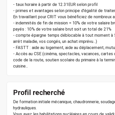
- taux horaire à partir de 12.31EUR selon profil
- primes et avantages selon principe d'égalité de traitem
En travaillant pour CRIT vous bénéficiez de nombreux a
- indemnités de fin de mission = 10% de votre salaire 
payés : 10% de votre salaire brut soit un total de 21%
- compte épargne temps déblocable à tout moment à 5% 
arrêt maladie, vos congés, un achat imprévu...)
- FASTT : aide au logement, aide au déplacement, mutuel
- Accès au CSE (cinéma, spectacles, vacances, cartes c
code de la route, soutien scolaire du primaire à la termi
cuisine...
Profil recherché
De formation initiale mécanique, chaudronnerie, soudage
hydrauliques.
Vous avez les habilitations nucléaires en cours de validi