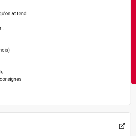
 qu'on attend
 :
mois)
le
s consignes